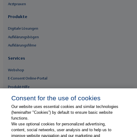
Arztpraxen
Produkte
Digitale Lösungen
Aufklärungsbögen
Aufklärungsfilme
Services
Webshop
E-Consent Online-Portal
Produkt-Hilfe
Whitepaper & Infomaterial
Consent for the use of cookies
Our website uses essential cookies and similar technologies
Unser Unternehmen
(hereinafter "Cookies”) by default to ensure basic website
functions.
Presse & News
We use optional cookies for personalized advertising,
Karriere
content, social networks, user analysis and to help us to
improve website navigation and our marketing and