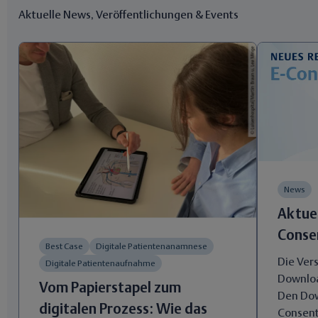
Aktuelle News, Veröffentlichungen & Events
News
Aktuel
Conse
Best Case
Digitale Patientenanamnese
Die Ver
Digitale Patientenaufnahme
Downloa
Vom Papierstapel zum
Den Dow
digitalen Prozess: Wie das
Consent