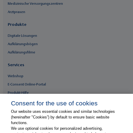
Medizinische Versorgungszentren
Arztpraxen
Produkte
Digitale Lösungen
Aufklärungsbögen
Aufklärungsfilme
Services
Webshop
E-Consent Online-Portal
Produkt-Hilfe
Whitepaper & Infomaterial
Consent for the use of cookies
Our website uses essential cookies and similar technologies
Unser Unternehmen
(hereinafter "Cookies”) by default to ensure basic website
functions.
Presse & News
We use optional cookies for personalized advertising,