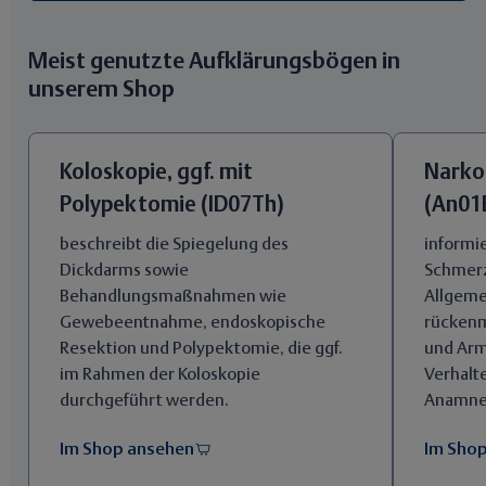
Meist genutzte Aufklärungsbögen in
unserem Shop
Koloskopie, ggf. mit
Narko
Polypektomie (ID07Th)
(An01
beschreibt die Spiegelung des
informi
Dickdarms sowie
Schmerz
Behandlungsmaßnahmen wie
Allgeme
Gewebeentnahme, endoskopische
rückenm
Resektion und Polypektomie, die ggf.
und Arm
im Rahmen der Koloskopie
Verhalt
durchgeführt werden.
Anamne
Im Shop ansehen
Im Sho