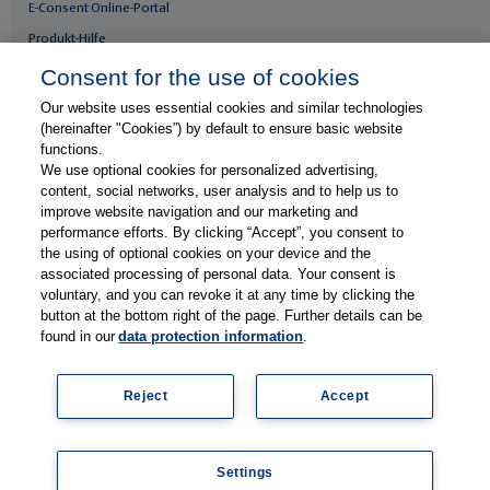
E-Consent Online-Portal
Produkt-Hilfe
Whitepaper & Infomaterial
Consent for the use of cookies
Our website uses essential cookies and similar technologies
Unser Unternehmen
(hereinafter "Cookies”) by default to ensure basic website
functions.
Presse & News
We use optional cookies for personalized advertising,
Karriere
content, social networks, user analysis and to help us to
improve website navigation and our marketing and
Kontakt
performance efforts. By clicking “Accept”, you consent to
Web-Seminare
the using of optional cookies on your device and the
associated processing of personal data. Your consent is
Veranstaltungen
voluntary, and you can revoke it at any time by clicking the
Anwenderberichte
button at the bottom right of the page. Further details can be
found in our
data protection information
.
Newsletter abonnieren
Reject
Accept
© 2026 Thieme Compliance GmbH
Impressum
Settings
Datenschutzinfomationen
AGB
Kontakt
Cookie settings