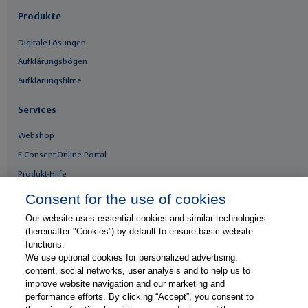
Produkte
Digitale Lösungen
Aufklärungsbögen
Aufklärungsfilme
Services
Webshop
E-Consent Online-Portal
Produkt-Hilfe
Whitepaper & Infomaterial
Consent for the use of cookies
Our website uses essential cookies and similar technologies
Unser Unternehmen
(hereinafter "Cookies”) by default to ensure basic website
functions.
Presse & News
We use optional cookies for personalized advertising,
Karriere
content, social networks, user analysis and to help us to
improve website navigation and our marketing and
Kontakt
performance efforts. By clicking “Accept”, you consent to
Web-Seminare