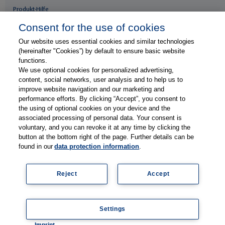
Produkt-Hilfe
Whitepaper & Infomaterial
Consent for the use of cookies
Our website uses essential cookies and similar technologies
Unser Unternehmen
(hereinafter "Cookies”) by default to ensure basic website
functions.
Presse & News
We use optional cookies for personalized advertising,
Karriere
content, social networks, user analysis and to help us to
improve website navigation and our marketing and
Kontakt
performance efforts. By clicking “Accept”, you consent to
Web-Seminare
the using of optional cookies on your device and the
associated processing of personal data. Your consent is
Veranstaltungen
voluntary, and you can revoke it at any time by clicking the
Anwenderberichte
button at the bottom right of the page. Further details can be
found in our
data protection information
.
Newsletter abonnieren
Reject
Accept
© 2026 Thieme Compliance GmbH
Impressum
Settings
Datenschutzinfomationen
AGB
Kontakt
Cookie settings
Imprint